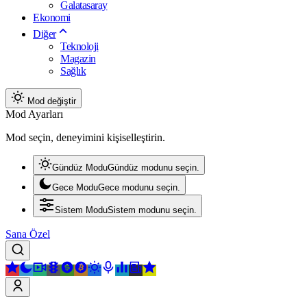
Galatasaray
Ekonomi
Diğer
Teknoloji
Magazin
Sağlık
Mod değiştir
Mod Ayarları
Mod seçin, deneyimini kişiselleştirin.
Gündüz Modu
Gündüz modunu seçin.
Gece Modu
Gece modunu seçin.
Sistem Modu
Sistem modunu seçin.
Sana Özel