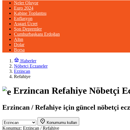
Neler Oluyor
Euro 2024
Kabine Toplantısı
Enflasyon
Asgari Ücret
Son Depremler
Cumhurbaşkanı Erdoğan
Altın
Dolar
Borsa
Haberler
Nöbetçi Eczaneler
Erzincan
Refahiye
Erzincan Refahiye Nöbetçi E
Erzincan / Refahiye için güncel nöbetçi ecza
Konumumu kullan
Konumuz:
Erzincan / Refahiye