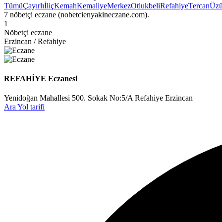
Tümü
Çayırlı
İliç
Kemah
Kemaliye
Merkez
Otlukbeli
Refahiye
Tercan
Üz
7 nöbetçi eczane (nobetcienyakineczane.com).
1
Nöbetçi eczane
Erzincan / Refahiye
REFAHİYE Eczanesi
Yenidoğan Mahallesi 500. Sokak No:5/A Refahiye Erzincan
Ara
Yol tarifi