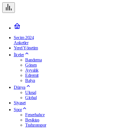
Seçim 2024
Anketler
Yerel Yönetim
İlçeler
Bandırma
Gönen
Ayvalık
Edremit
Balya
Dünya
Ulusal
Global
Siyaset
Spor
Fenerbahçe
Beşiktaş
Trabzonspor