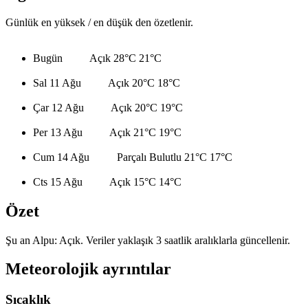
Günlük en yüksek / en düşük den özetlenir.
Bugün
Açık
28°C
21°C
Sal 11 Ağu
Açık
20°C
18°C
Çar 12 Ağu
Açık
20°C
19°C
Per 13 Ağu
Açık
21°C
19°C
Cum 14 Ağu
Parçalı Bulutlu
21°C
17°C
Cts 15 Ağu
Açık
15°C
14°C
Özet
Şu an Alpu: Açık. Veriler yaklaşık 3 saatlik aralıklarla güncellenir.
Meteorolojik ayrıntılar
Sıcaklık