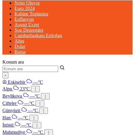
Neler Oluyor
Euro 2024
Kabine Toplantısı
Enflasyon
Asgari Ücret
Son Depremler
Cumhurbaşkanı Erdoğan
Altın
Dolar
Borsa
Konum ara
‹
Eskişehir
—°C
Alpu
23°C
⋮
Beylikova
—°C
⋮
Çifteler
—°C
⋮
Günyüzü
—°C
⋮
Han
—°C
⋮
İnönü
—°C
⋮
Mahmudiye
—°C
⋮