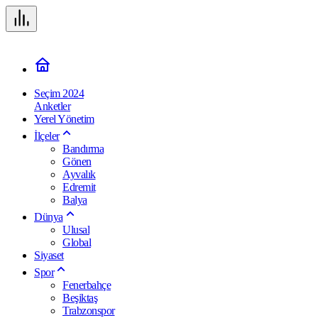
Seçim 2024
Anketler
Yerel Yönetim
İlçeler
Bandırma
Gönen
Ayvalık
Edremit
Balya
Dünya
Ulusal
Global
Siyaset
Spor
Fenerbahçe
Beşiktaş
Trabzonspor