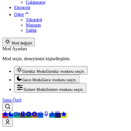
Galatasaray
Ekonomi
Diğer
Teknoloji
Magazin
Sağlık
Mod değiştir
Mod Ayarları
Mod seçin, deneyimini kişiselleştirin.
Gündüz Modu
Gündüz modunu seçin.
Gece Modu
Gece modunu seçin.
Sistem Modu
Sistem modunu seçin.
Sana Özel