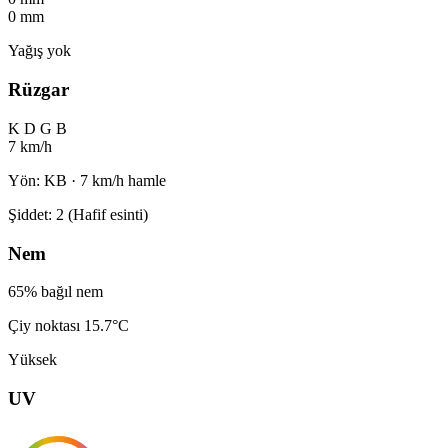
0 mm
Yağış yok
Rüzgar
K
D
G
B
7 km/h
Yön: KB · 7 km/h hamle
Şiddet: 2 (Hafif esinti)
Nem
65% bağıl nem
Çiy noktası 15.7°C
Yüksek
UV