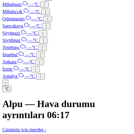
Mihalgazi
—°C
⋮
Mihalıççık
—°C
⋮
Odunpazarı
—°C
⋮
Sarıcakaya
—°C
⋮
Seyitgazi
—°C
⋮
Sivrihisar
—°C
⋮
Tepebaşı
—°C
⋮
İstanbul
—°C
⋮
Ankara
—°C
⋮
İzmir
—°C
⋮
Antalya
—°C
⋮
›
°C
Alpu — Hava durumu
ayrıntıları 06:17
Gününüz için öneriler ›