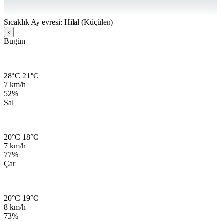
Sıcaklık
Ay evresi: Hilal (Küçülen)
‹
Bugün
28°C
21°C
7 km/h
52%
Sal
20°C
18°C
7 km/h
77%
Çar
20°C
19°C
8 km/h
73%