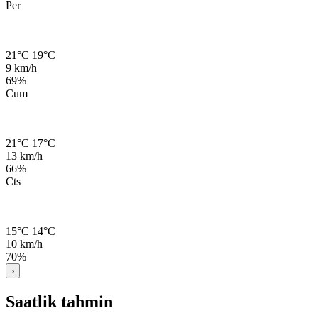
Per
21°C
19°C
9 km/h
69%
Cum
21°C
17°C
13 km/h
66%
Cts
15°C
14°C
10 km/h
70%
›
Saatlik tahmin