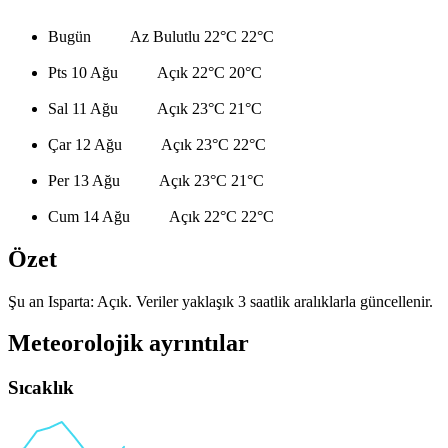
Bugün
Az Bulutlu
22°C
22°C
Pts 10 Ağu
Açık
22°C
20°C
Sal 11 Ağu
Açık
23°C
21°C
Çar 12 Ağu
Açık
23°C
22°C
Per 13 Ağu
Açık
23°C
21°C
Cum 14 Ağu
Açık
22°C
22°C
Özet
Şu an Isparta: Açık. Veriler yaklaşık 3 saatlik aralıklarla güncellenir.
Meteorolojik ayrıntılar
Sıcaklık