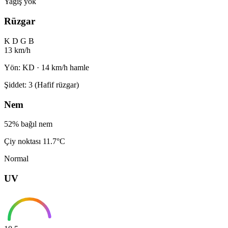
Yağış yok
Rüzgar
K
D
G
B
13 km/h
Yön: KD · 14 km/h hamle
Şiddet: 3 (Hafif rüzgar)
Nem
52% bağıl nem
Çiy noktası 11.7°C
Normal
UV