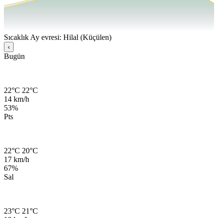
Sıcaklık
Ay evresi: Hilal (Küçülen)
‹
Bugün
22°C
22°C
14 km/h
53%
Pts
22°C
20°C
17 km/h
67%
Sal
23°C
21°C