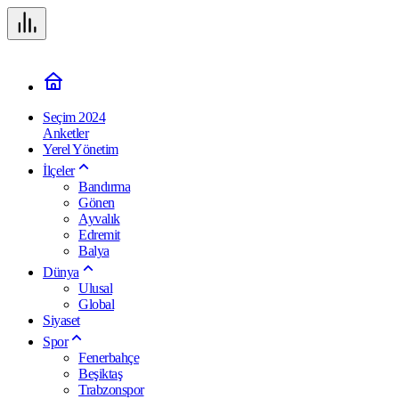
Seçim 2024
Anketler
Yerel Yönetim
İlçeler
Bandırma
Gönen
Ayvalık
Edremit
Balya
Dünya
Ulusal
Global
Siyaset
Spor
Fenerbahçe
Beşiktaş
Trabzonspor