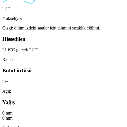
22°C
Yükseliyor
Çizgi: önümüzdeki saatler için tahmini sıcaklık eğilimi.
Hissedilen
21.6°C
gerçek 22°C
Rahat
Bulut örtüsü
5%
Açık
Yağış
0 mm
0 mm