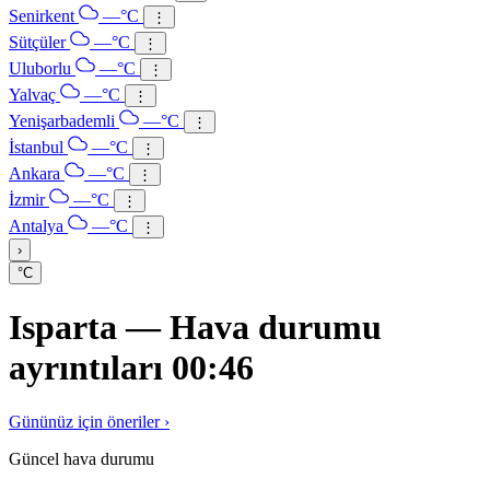
Senirkent
—°C
⋮
Sütçüler
—°C
⋮
Uluborlu
—°C
⋮
Yalvaç
—°C
⋮
Yenişarbademli
—°C
⋮
İstanbul
—°C
⋮
Ankara
—°C
⋮
İzmir
—°C
⋮
Antalya
—°C
⋮
›
°C
Isparta — Hava durumu
ayrıntıları 00:46
Gününüz için öneriler ›
Güncel hava durumu