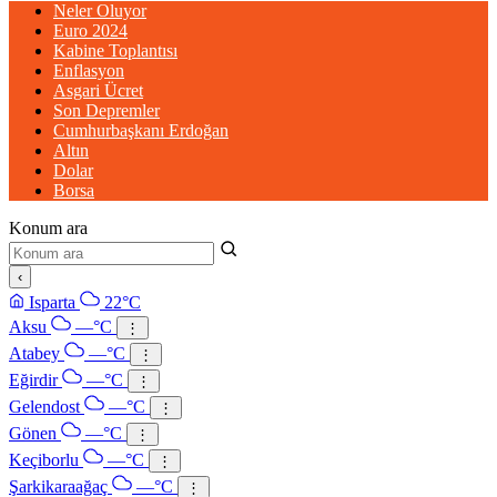
Neler Oluyor
Euro 2024
Kabine Toplantısı
Enflasyon
Asgari Ücret
Son Depremler
Cumhurbaşkanı Erdoğan
Altın
Dolar
Borsa
Konum ara
‹
Isparta
22°C
Aksu
—°C
⋮
Atabey
—°C
⋮
Eğirdir
—°C
⋮
Gelendost
—°C
⋮
Gönen
—°C
⋮
Keçiborlu
—°C
⋮
Şarkikaraağaç
—°C
⋮