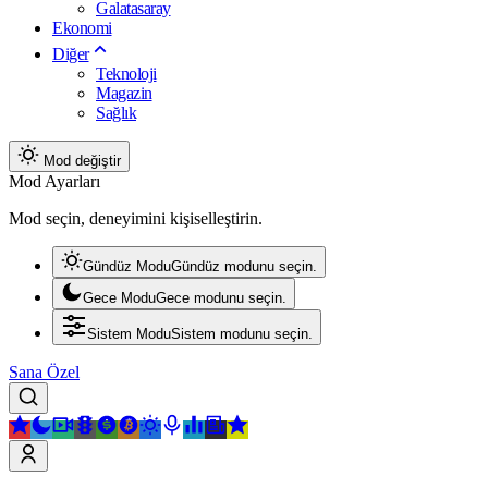
Galatasaray
Ekonomi
Diğer
Teknoloji
Magazin
Sağlık
Mod değiştir
Mod Ayarları
Mod seçin, deneyimini kişiselleştirin.
Gündüz Modu
Gündüz modunu seçin.
Gece Modu
Gece modunu seçin.
Sistem Modu
Sistem modunu seçin.
Sana Özel