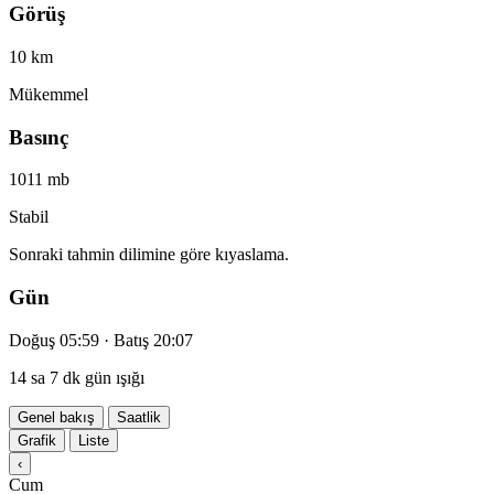
Görüş
10 km
Mükemmel
Basınç
1011 mb
Stabil
Sonraki tahmin dilimine göre kıyaslama.
Gün
Doğuş 05:59 · Batış 20:07
14 sa 7 dk gün ışığı
Genel bakış
Saatlik
Grafik
Liste
‹
Cum