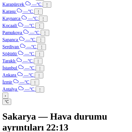
Karapürçek
—°C
⋮
Karasu
—°C
⋮
Kaynarca
—°C
⋮
Kocaali
—°C
⋮
Pamukova
—°C
⋮
Sapanca
—°C
⋮
Serdivan
—°C
⋮
Söğütlü
—°C
⋮
Taraklı
—°C
⋮
İstanbul
—°C
⋮
Ankara
—°C
⋮
İzmir
—°C
⋮
Antalya
—°C
⋮
›
°C
Sakarya — Hava durumu
ayrıntıları 22:13