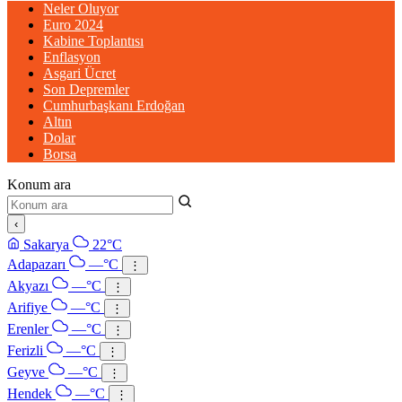
Neler Oluyor
Euro 2024
Kabine Toplantısı
Enflasyon
Asgari Ücret
Son Depremler
Cumhurbaşkanı Erdoğan
Altın
Dolar
Borsa
Konum ara
‹
Sakarya
22°C
Adapazarı
—°C
⋮
Akyazı
—°C
⋮
Arifiye
—°C
⋮
Erenler
—°C
⋮
Ferizli
—°C
⋮
Geyve
—°C
⋮
Hendek
—°C
⋮