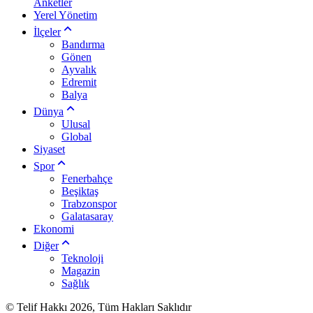
Anketler
Yerel Yönetim
İlçeler
Bandırma
Gönen
Ayvalık
Edremit
Balya
Dünya
Ulusal
Global
Siyaset
Spor
Fenerbahçe
Beşiktaş
Trabzonspor
Galatasaray
Ekonomi
Diğer
Teknoloji
Magazin
Sağlık
© Telif Hakkı 2026, Tüm Hakları Saklıdır