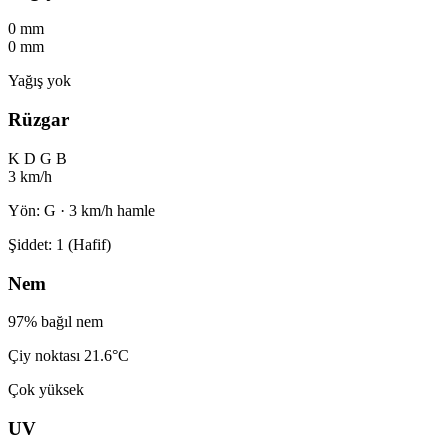
0 mm
0 mm
Yağış yok
Rüzgar
K
D
G
B
3 km/h
Yön: G · 3 km/h hamle
Şiddet: 1 (Hafif)
Nem
97% bağıl nem
Çiy noktası 21.6°C
Çok yüksek
UV