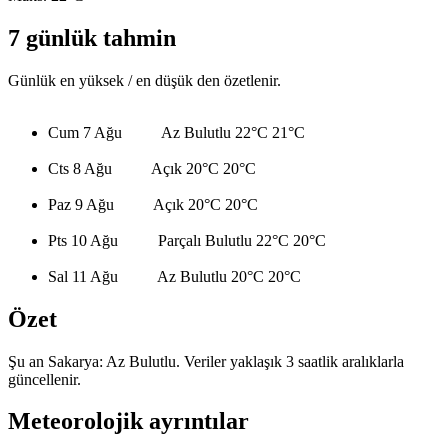
7 günlük tahmin
Günlük en yüksek / en düşük den özetlenir.
Cum 7 Ağu
Az Bulutlu
22°C
21°C
Cts 8 Ağu
Açık
20°C
20°C
Paz 9 Ağu
Açık
20°C
20°C
Pts 10 Ağu
Parçalı Bulutlu
22°C
20°C
Sal 11 Ağu
Az Bulutlu
20°C
20°C
Özet
Şu an Sakarya: Az Bulutlu. Veriler yaklaşık 3 saatlik aralıklarla
güncellenir.
Meteorolojik ayrıntılar