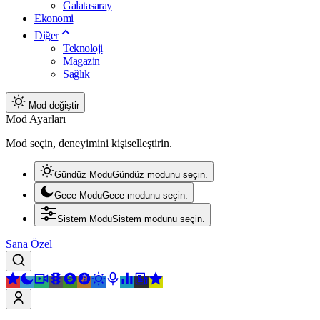
Galatasaray
Ekonomi
Diğer
Teknoloji
Magazin
Sağlık
Mod değiştir
Mod Ayarları
Mod seçin, deneyimini kişiselleştirin.
Gündüz Modu
Gündüz modunu seçin.
Gece Modu
Gece modunu seçin.
Sistem Modu
Sistem modunu seçin.
Sana Özel