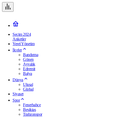
Seçim 2024
Anketler
Yerel Yönetim
İlçeler
Bandırma
Gönen
Ayvalık
Edremit
Balya
Dünya
Ulusal
Global
Siyaset
Spor
Fenerbahçe
Beşiktaş
Trabzonspor