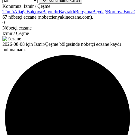
Konumumu kullan
Konumuz:
İzmir / Çeşme
Tümü
Aliağa
Balçova
Bayındır
Bayraklı
Bergama
Beydağ
Bornova
Buca
67 nöbetçi eczane (nobetcienyakineczane.com).
0
Nöbetçi eczane
İzmir / Çeşme
2026-08-08 için İzmir/Çeşme bölgesinde nöbetçi eczane kaydı
bulunamadı.