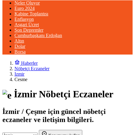
Neler Oluyor
Euro 2024
Kabine Toplantısı
Enflasyon
Asgari Ücret
Son Depremler
Cumhurbaşkanı Erdoğan
Altın
Dolar
Borsa
Haberler
Nöbetçi Eczaneler
Izmir
Cesme
İzmir Nöbetçi Eczaneler
İzmir / Çeşme için güncel nöbetçi
eczaneler ve iletişim bilgileri.