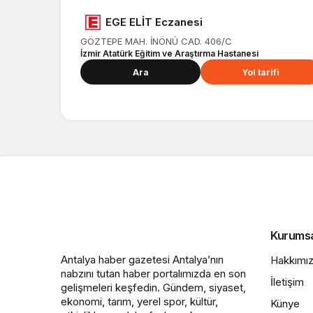
EGE ELİT Eczanesi
GÖZTEPE MAH. İNÖNÜ CAD. 406/C
İzmir Atatürk Eğitim ve Araştırma Hastanesi
Ara
Yol tarifi
Kurums
Antalya haber gazetesi Antalya’nın
Hakkımı
nabzını tutan haber portalımızda en son
İletişim
gelişmeleri keşfedin. Gündem, siyaset,
ekonomi, tarım, yerel spor, kültür,
Künye