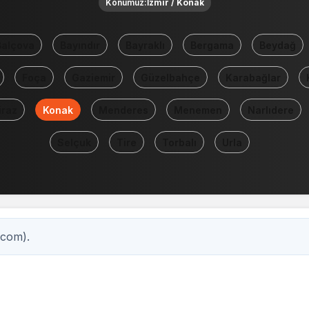
Konumuz:
İzmir / Konak
Balçova
Bayındır
Bayraklı
Bergama
Beydağ
Foça
Gaziemir
Güzelbahçe
Karabağlar
iraz
Konak
Menderes
Menemen
Narlıdere
Selçuk
Tire
Torbalı
Urla
.com).