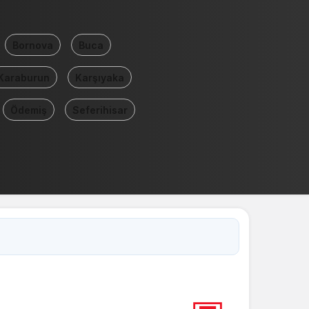
Bornova
Buca
Karaburun
Karşıyaka
Ödemiş
Seferihisar