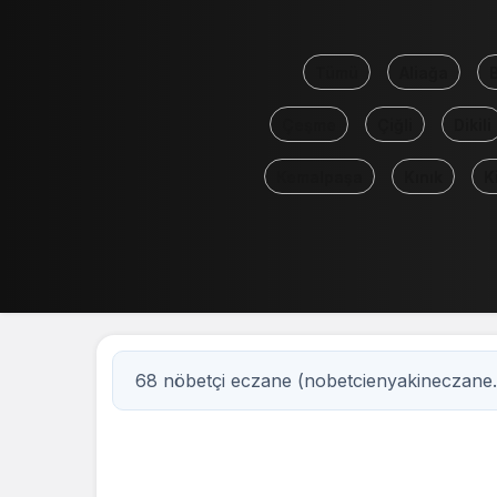
Tümü
Aliağa
Çeşme
Çiğli
Dikili
Kemalpaşa
Kınık
K
68 nöbetçi eczane (nobetcienyakineczane
7