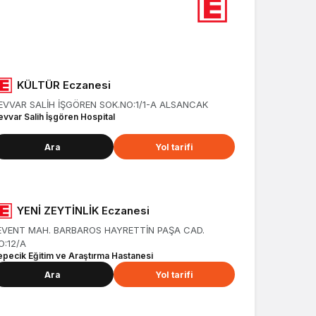
KÜLTÜR Eczanesi
EVVAR SALİH İŞGÖREN SOK.NO:1/1-A ALSANCAK
evvar Salih İşgören Hospital
Ara
Yol tarifi
YENİ ZEYTİNLİK Eczanesi
EVENT MAH. BARBAROS HAYRETTİN PAŞA CAD.
O:12/A
epecik Eğitim ve Araştırma Hastanesi
Ara
Yol tarifi