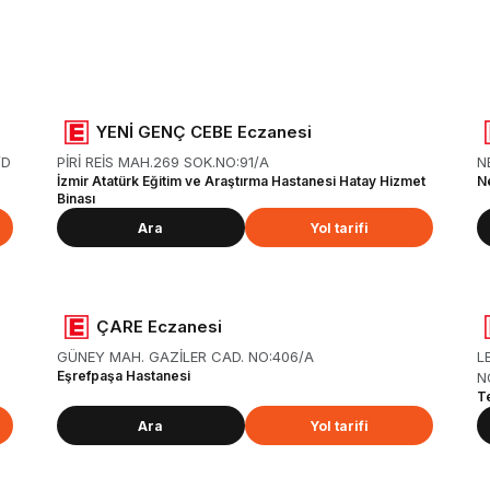
YENİ GENÇ CEBE Eczanesi
/D
PİRİ REİS MAH.269 SOK.NO:91/A
N
İzmir Atatürk Eğitim ve Araştırma Hastanesi Hatay Hizmet
N
Binası
Ara
Yol tarifi
ÇARE Eczanesi
GÜNEY MAH. GAZİLER CAD. NO:406/A
L
Eşrefpaşa Hastanesi
N
T
Ara
Yol tarifi