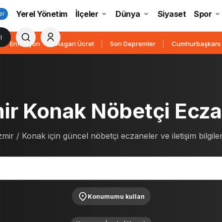
Yerel Yönetim
İlçeler
Dünya
Siyaset
Spor
er
l
Enflasyon
Asgari Ücret
Son Depremler
Cumhurbaşkanı
ir Konak Nöbetçi Ecza
zmir / Konak için güncel nöbetçi eczaneler ve iletişim bilgiler
Konumumu kullan