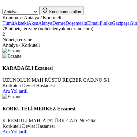
Konumumu kullan
Konumuz:
Antalya / Korkuteli
Tümü
Akseki
Aksu
Alanya
Demre
Döşemealtı
Elmalı
Finike
Gazipaşa
Gü
78 nöbetçi eczane (nobetcienyakineczane.com).
2
Nöbetçi eczane
Antalya / Korkuteli
KARADAĞLI Eczanesi
UZUNOLUK MAH.RÜSTÜ REÇBER CAD.NO:5/1
Korkuteli Devlet Hastanesi
Ara
Yol tarifi
KORKUTELİ MERKEZ Eczanesi
KIREMITLI MAH. ATATÜRK CAD. NO:26/C
Korkuteli Devlet Hastanesi
Ara
Yol tarifi