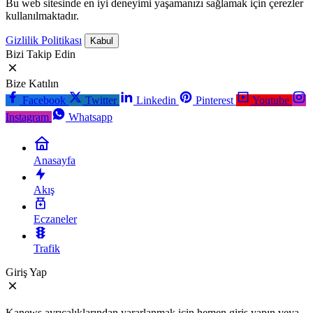
Bu web sitesinde en iyi deneyimi yaşamanızı sağlamak için çerezler
kullanılmaktadır.
Gizlilik Politikası
Kabul
Bizi Takip Edin
Bize Katılın
Facebook
Twitter
Linkedin
Pinterest
Youtube
Instagram
Whatsapp
Anasayfa
Akış
Eczaneler
Trafik
Giriş Yap
Kanews ayrıcalıklarından yararlanmak için hemen giriş yapın veya