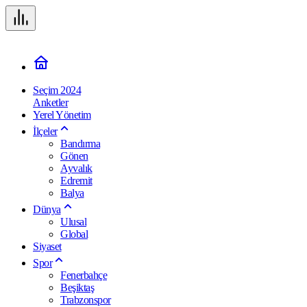
Seçim 2024
Anketler
Yerel Yönetim
İlçeler
Bandırma
Gönen
Ayvalık
Edremit
Balya
Dünya
Ulusal
Global
Siyaset
Spor
Fenerbahçe
Beşiktaş
Trabzonspor