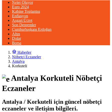
Neler Oluyor
Euro 2024
Kabine Toplantısı
Enflasyon
Asgari Ücret
Son Depremler
Cumhurbaşkanı Erdoğan
Altın
Dolar
Borsa
Haberler
Nöbetçi Eczaneler
Antalya
Korkuteli
Antalya Korkuteli Nöbetçi
Eczaneler
Antalya / Korkuteli için güncel nöbetçi
eczaneler ve iletişim bilgileri.