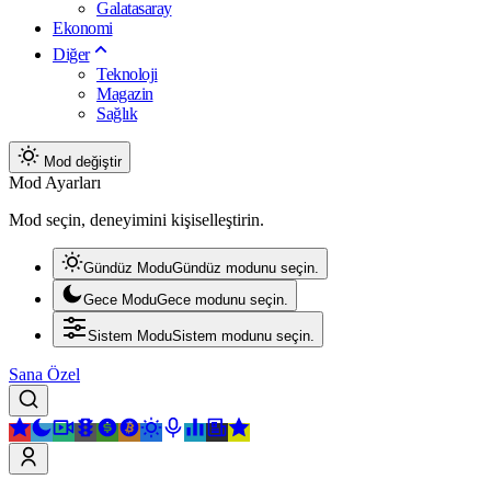
Galatasaray
Ekonomi
Diğer
Teknoloji
Magazin
Sağlık
Mod değiştir
Mod Ayarları
Mod seçin, deneyimini kişiselleştirin.
Gündüz Modu
Gündüz modunu seçin.
Gece Modu
Gece modunu seçin.
Sistem Modu
Sistem modunu seçin.
Sana Özel