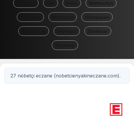
Günyüzü
Han
İnönü
Mahmudiye
Mihalgazi
Mihalıççık
Odunpazarı
Sarıcakaya
Seyitgazi
Sivrihisar
Tepebaşı
27 nöbetçi eczane (nobetcienyakineczane.com).
27
Nöbetçi eczane
Eskişehir / Eskisehir