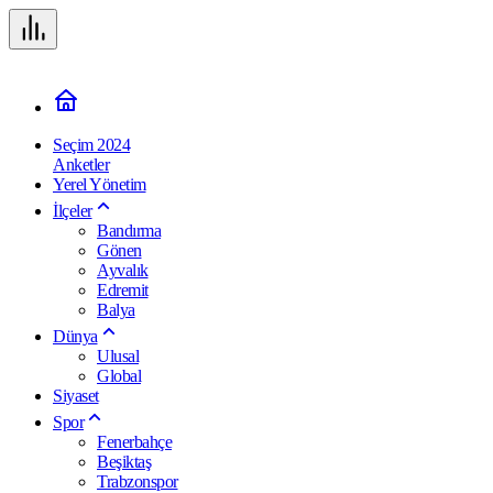
Seçim 2024
Anketler
Yerel Yönetim
İlçeler
Bandırma
Gönen
Ayvalık
Edremit
Balya
Dünya
Ulusal
Global
Siyaset
Spor
Fenerbahçe
Beşiktaş
Trabzonspor