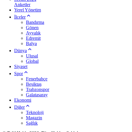
Anketler
Yerel Yönetim
İlçeler
Bandırma
Gönen
Ayvalık
Edremit
Balya
Dünya
Ulusal
Global
Siyaset
Spor
Fenerbahçe
Beşiktaş
Trabzonspor
Galatasaray
Ekonomi
Diğer
Teknoloji
Magazin
Sağlık