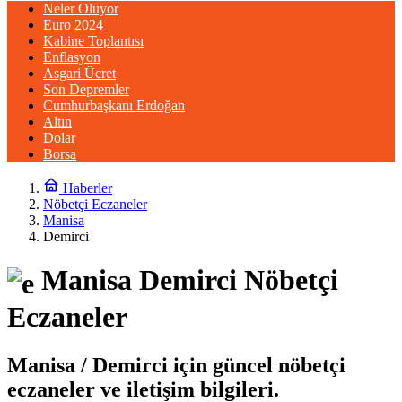
Neler Oluyor
Euro 2024
Kabine Toplantısı
Enflasyon
Asgari Ücret
Son Depremler
Cumhurbaşkanı Erdoğan
Altın
Dolar
Borsa
Haberler
Nöbetçi Eczaneler
Manisa
Demirci
Manisa Demirci Nöbetçi
Eczaneler
Manisa / Demirci için güncel nöbetçi
eczaneler ve iletişim bilgileri.