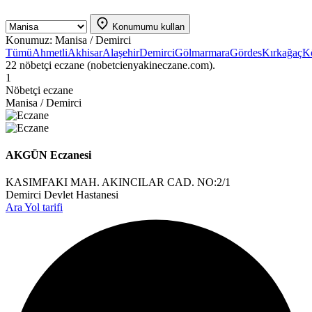
Konumumu kullan
Konumuz:
Manisa / Demirci
Tümü
Ahmetli
Akhisar
Alaşehir
Demirci
Gölmarmara
Gördes
Kırkağaç
K
22 nöbetçi eczane (nobetcienyakineczane.com).
1
Nöbetçi eczane
Manisa / Demirci
AKGÜN Eczanesi
KASIMFAKI MAH. AKINCILAR CAD. NO:2/1
Demirci Devlet Hastanesi
Ara
Yol tarifi