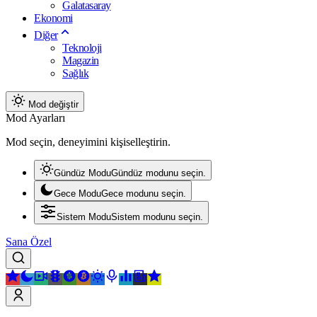
Galatasaray
Ekonomi
Diğer
Teknoloji
Magazin
Sağlık
Mod değiştir
Mod Ayarları
Mod seçin, deneyimini kişiselleştirin.
Gündüz Modu
Gündüz modunu seçin.
Gece Modu
Gece modunu seçin.
Sistem Modu
Sistem modunu seçin.
Sana Özel