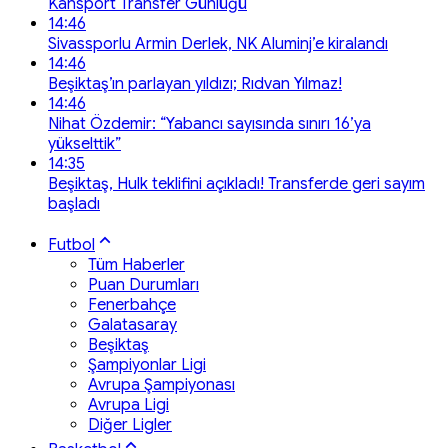
Kansport Transfer Günlüğü
14:46
Sivassporlu Armin Derlek, NK Aluminj’e kiralandı
14:46
Beşiktaş’ın parlayan yıldızı; Rıdvan Yılmaz!
14:46
Nihat Özdemir: “Yabancı sayısında sınırı 16’ya
yükselttik”
14:35
Beşiktaş, Hulk teklifini açıkladı! Transferde geri sayım
başladı
Futbol
Tüm Haberler
Puan Durumları
Fenerbahçe
Galatasaray
Beşiktaş
Şampiyonlar Ligi
Avrupa Şampiyonası
Avrupa Ligi
Diğer Ligler