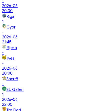
-
2026-06
20:00
Riga
1
Gyor
-
2026-06
21:45
Rijeka
-
Ilves
-
2026-06
20:00
Sheriff
-
St. Gallen
1
2026-06
22:00
Tre Fiori