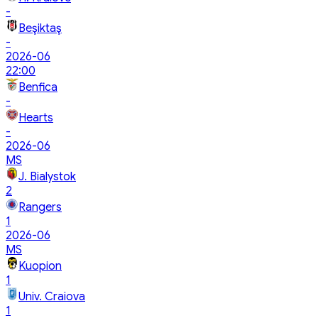
-
Beşiktaş
-
2026-06
22:00
Benfica
-
Hearts
-
2026-06
MS
J. Bialystok
2
Rangers
1
2026-06
MS
Kuopion
1
Univ. Craiova
1