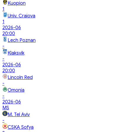
Kuopion
1
Univ. Craiova
1
2026-06
20:00
Lech Poznan
-
Klaksvik
-
2026-06
20:00
Lincoln Red
-
Omonia
-
2026-06
MS
M. Tel Aviv
-
CSKA Sofya