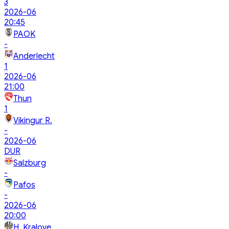
3
2026-06
20:45
PAOK
-
Anderlecht
1
2026-06
21:00
Thun
1
Vikingur R.
-
2026-06
DUR
Salzburg
-
Pafos
-
2026-06
20:00
H. Kralove