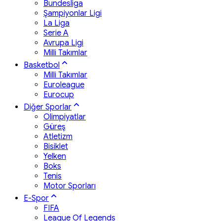
Bundesliga
Şampiyonlar Ligi
La Liga
Serie A
Avrupa Ligi
Milli Takımlar
Basketbol
Milli Takımlar
Euroleague
Eurocup
Diğer Sporlar
Olimpiyatlar
Güreş
Atletizm
Bisiklet
Yelken
Boks
Tenis
Motor Sporları
E-Spor
FIFA
League Of Legends