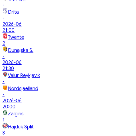
-
Drita
-
2026-06
21:00
Twente
2
Dunajska S.
-
2026-06
21:30
Valur Reykjavik
-
Nordsjaelland
-
2026-06
20:00
Zalgiris
1
Hajduk Split
3