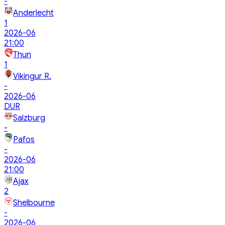
-
Anderlecht
1
2026-06
21:00
Thun
1
Vikingur R.
-
2026-06
DUR
Salzburg
-
Pafos
-
2026-06
21:00
Ajax
2
Shelbourne
-
2026-06