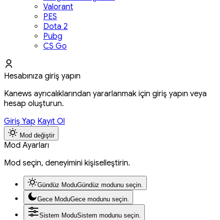
Valorant
PES
Dota 2
Pubg
CS Go
Hesabınıza giriş yapın
Kanews ayrıcalıklarından yararlanmak için giriş yapın veya
hesap oluşturun.
Giriş Yap
Kayıt Ol
Mod değiştir
Mod Ayarları
Mod seçin, deneyimini kişiselleştirin.
Gündüz Modu
Gündüz modunu seçin.
Gece Modu
Gece modunu seçin.
Sistem Modu
Sistem modunu seçin.