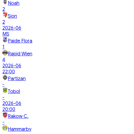
Noah
2
Sion
2
2026-06
MS
Paide Flora
1
Rapid Wien
4
2026-06
22:00
Partizan
-
Tobol
-
2026-06
20:00
Rakow C.
-
Hammarby