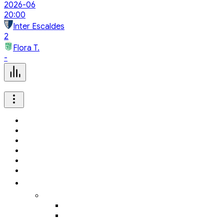
2026-06
20:00
Inter Escaldes
2
Flora T.
-
Keşfet
Maç Merkezi
Fikstür
Puan Durumları
Transfer Hattı
Basketbol
Futbol
Türkiye Süper Ligi
Fenerbahçe
Galatasaray