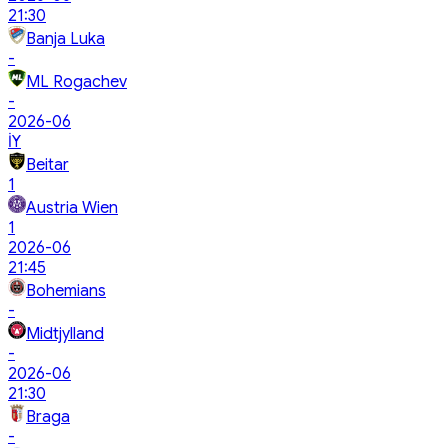
21:30
Banja Luka
-
ML Rogachev
-
2026-06
İY
Beitar
1
Austria Wien
1
2026-06
21:45
Bohemians
-
Midtjylland
-
2026-06
21:30
Braga
-