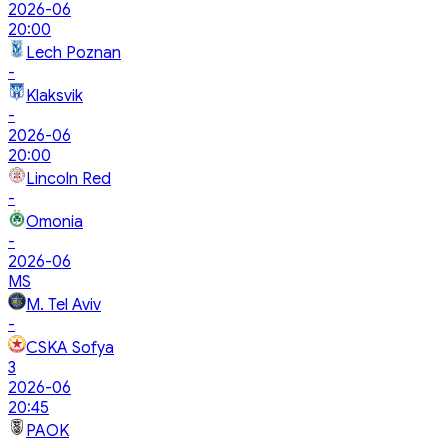
2026-06
20:00
Lech Poznan
-
Klaksvik
-
2026-06
20:00
Lincoln Red
-
Omonia
-
2026-06
MS
M. Tel Aviv
-
CSKA Sofya
3
2026-06
20:45
PAOK