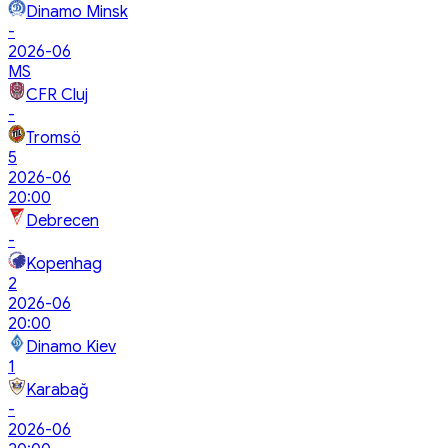
Dinamo Minsk
-
2026-06
MS
CFR Cluj
-
Tromsö
5
2026-06
20:00
Debrecen
-
Kopenhag
2
2026-06
20:00
Dinamo Kiev
1
Karabağ
-
2026-06