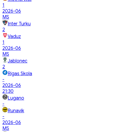
1
2026-06
MS
Inter Turku
2
Vaduz
1
2026-06
MS
Jablonec
2
Rigas Skola
-
2026-06
21:30
Lugano
-
Runavik
-
2026-06
MS