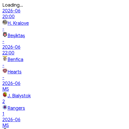
Loading...
2026-06
20:00
H. Kralove
-
Beşiktaş
-
2026-06
22:00
Benfica
-
Hearts
-
2026-06
MS
J. Bialystok
2
Rangers
1
2026-06
MS