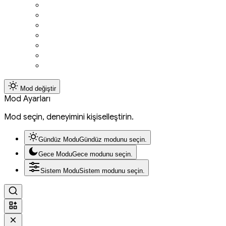
FIFA
League Of Legends
Valorant
PES
Dota 2
Pubg
CS Go
Mod değiştir
Mod Ayarları
Mod seçin, deneyimini kişiselleştirin.
Gündüz Modu
Gündüz modunu seçin.
Gece Modu
Gece modunu seçin.
Sistem Modu
Sistem modunu seçin.