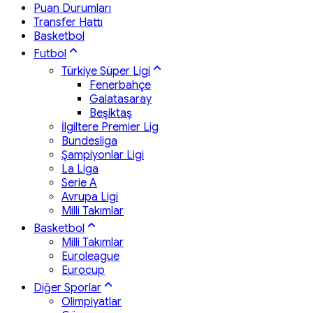
Puan Durumları
Transfer Hattı
Basketbol
Futbol
Türkiye Süper Ligi
Fenerbahçe
Galatasaray
Beşiktaş
İlgiltere Premier Lig
Bundesliga
Şampiyonlar Ligi
La Liga
Serie A
Avrupa Ligi
Milli Takımlar
Basketbol
Milli Takımlar
Euroleague
Eurocup
Diğer Sporlar
Olimpiyatlar