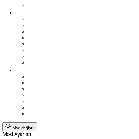
Eurocup
Diğer Sporlar
Olimpiyatlar
Güreş
Atletizm
Bisiklet
Yelken
Boks
Tenis
Motor Sporları
E-Spor
FIFA
League Of Legends
Valorant
PES
Dota 2
Pubg
CS Go
Mod değiştir
Mod Ayarları