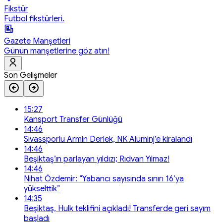
Fikstür
Futbol fikstürleri.
Gazete Manşetleri
Günün manşetlerine göz atın!
Son Gelişmeler
15:27
Kansport Transfer Günlüğü
14:46
Sivassporlu Armin Derlek, NK Aluminj’e kiralandı
14:46
Beşiktaş’ın parlayan yıldızı; Rıdvan Yılmaz!
14:46
Nihat Özdemir: “Yabancı sayısında sınırı 16’ya
yükselttik”
14:35
Beşiktaş, Hulk teklifini açıkladı! Transferde geri sayım
başladı