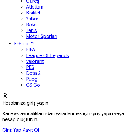
Güreş
Atletizm
Bisiklet
Yelken
Boks
Tenis
Motor Sporları
E-Spor
FIFA
League Of Legends
Valorant
PES
Dota 2
Pubg
CS Go
Hesabınıza giriş yapın
Kanews ayrıcalıklarından yararlanmak için giriş yapın veya
hesap oluşturun.
Giriş Yap
Kayıt Ol