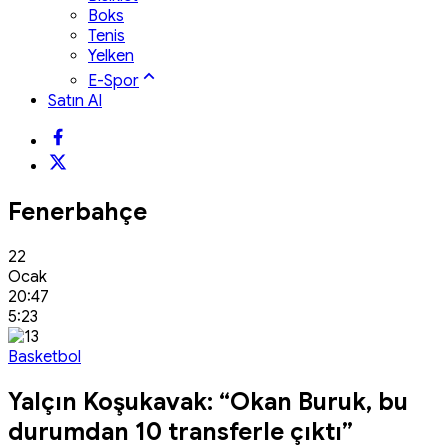
Boks
Tenis
Yelken
E-Spor
Satın Al
Fenerbahçe
22
Ocak
20:47
5:23
Basketbol
Yalçın Koşukavak: “Okan Buruk, bu
durumdan 10 transferle çıktı”