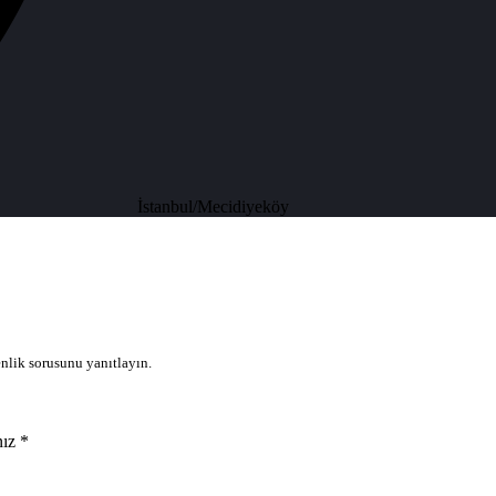
İstanbul/Mecidiyeköy
nlik sorusunu yanıtlayın.
ız *