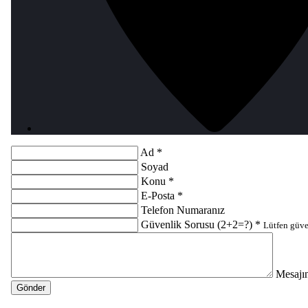
Ad *
Soyad
Konu *
E-Posta *
Telefon Numaranız
Güvenlik Sorusu (2+2=?) *
Lütfen güve
Mesajın
Gönder