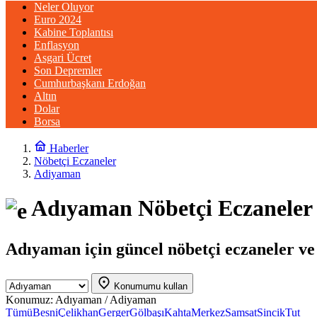
Neler Oluyor
Euro 2024
Kabine Toplantısı
Enflasyon
Asgari Ücret
Son Depremler
Cumhurbaşkanı Erdoğan
Altın
Dolar
Borsa
Haberler
Nöbetçi Eczaneler
Adiyaman
Adıyaman Nöbetçi Eczaneler
Adıyaman için güncel nöbetçi eczaneler ve i
Konumumu kullan
Konumuz:
Adıyaman / Adiyaman
Tümü
Besni
Çelikhan
Gerger
Gölbaşı
Kahta
Merkez
Samsat
Sincik
Tut