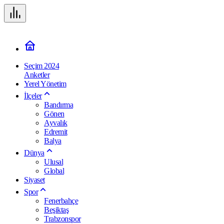
Seçim 2024
Anketler
Yerel Yönetim
İlçeler
Bandırma
Gönen
Ayvalık
Edremit
Balya
Dünya
Ulusal
Global
Siyaset
Spor
Fenerbahçe
Beşiktaş
Trabzonspor