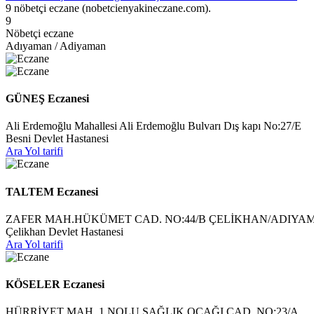
9 nöbetçi eczane (nobetcienyakineczane.com).
9
Nöbetçi eczane
Adıyaman / Adiyaman
GÜNEŞ Eczanesi
Ali Erdemoğlu Mahallesi Ali Erdemoğlu Bulvarı Dış kapı No:27/E
Besni Devlet Hastanesi
Ara
Yol tarifi
TALTEM Eczanesi
ZAFER MAH.HÜKÜMET CAD. NO:44/B ÇELİKHAN/ADIYA
Çelikhan Devlet Hastanesi
Ara
Yol tarifi
KÖSELER Eczanesi
HÜRRİYET MAH. 1 NOLU SAĞLIK OCAĞI CAD. NO:23/A