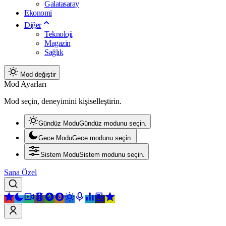
Galatasaray
Ekonomi
Diğer
Teknoloji
Magazin
Sağlık
Mod değiştir
Mod Ayarları
Mod seçin, deneyimini kişiselleştirin.
Gündüz Modu
Gündüz modunu seçin.
Gece Modu
Gece modunu seçin.
Sistem Modu
Sistem modunu seçin.
Sana Özel