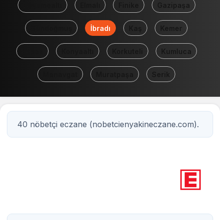
Döşemealtı
Elmalı
Finike
Gazipaşa
Gündoğmuş
İbradı
Kaş
Kemer
Kepez
Konyaaltı
Korkuteli
Kumluca
Manavgat
Muratpaşa
Serik
40 nöbetçi eczane (nobetcienyakineczane.com).
0
Nöbetçi eczane
Antalya / İbradı