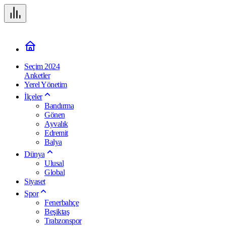
Seçim 2024
Anketler
Yerel Yönetim
İlçeler
Bandırma
Gönen
Ayvalık
Edremit
Balya
Dünya
Ulusal
Global
Siyaset
Spor
Fenerbahçe
Beşiktaş
Trabzonspor