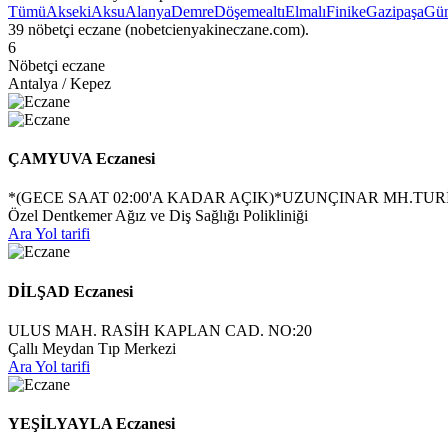
Tümü
Akseki
Aksu
Alanya
Demre
Döşemealtı
Elmalı
Finike
Gazipaşa
Gü
39 nöbetçi eczane (nobetcienyakineczane.com).
6
Nöbetçi eczane
Antalya / Kepez
ÇAMYUVA Eczanesi
*(GECE SAAT 02:00'A KADAR AÇIK)*UZUNÇINAR MH.TUR
Özel Dentkemer Ağız ve Diş Sağlığı Polikliniği
Ara
Yol tarifi
DİLŞAD Eczanesi
ULUS MAH. RASİH KAPLAN CAD. NO:20
Çallı Meydan Tıp Merkezi
Ara
Yol tarifi
YEŞİLYAYLA Eczanesi