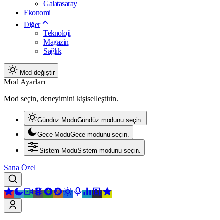
Galatasaray
Ekonomi
Diğer
Teknoloji
Magazin
Sağlık
Mod değiştir
Mod Ayarları
Mod seçin, deneyimini kişiselleştirin.
Gündüz Modu
Gündüz modunu seçin.
Gece Modu
Gece modunu seçin.
Sistem Modu
Sistem modunu seçin.
Sana Özel