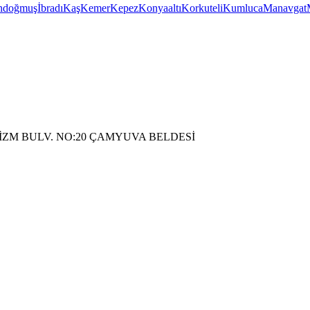
ndoğmuş
İbradı
Kaş
Kemer
Kepez
Konyaaltı
Korkuteli
Kumluca
Manavgat
İZM BULV. NO:20 ÇAMYUVA BELDESİ