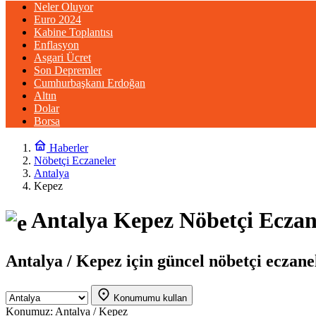
Neler Oluyor
Euro 2024
Kabine Toplantısı
Enflasyon
Asgari Ücret
Son Depremler
Cumhurbaşkanı Erdoğan
Altın
Dolar
Borsa
Haberler
Nöbetçi Eczaneler
Antalya
Kepez
Antalya Kepez Nöbetçi Eczan
Antalya / Kepez için güncel nöbetçi eczanele
Konumumu kullan
Konumuz:
Antalya / Kepez