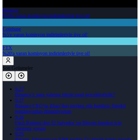
Binance
%10'a varan komisyon indirimleriyle üye ol!
Coinbase
%5'e varan komisyon indirimleriyle üye ol!
FTX
%20'a varan komisyon indirimleriyle üye ol!
Son Gelişmeler
9:27
Binance’e para yatırma işlemi nasıl gerçekleştirilir?
9:27
Binance CEO’su Zhao’dan merkez ofis hamlesi: Sürekli
regülasyonları düşünüyorum
9:26
Fitch Ratings’den El Salvador’un Bitcoin hamlesi için
olumsuz yorum
9:25
Bitcoin, Ethereum ve XRP analizi: Üç büyük kripto parada