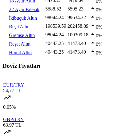
4473.27
4478.64
18 Ayar Altın
0%
5588.52
5595.23
22 Ayar Bilezik
0%
98044.24
99634.32
İkibuçuk Altın
0%
198539.59
202458.89
Beşli Altın
0%
98044.24
100309.18
Gremse Altın
0%
40443.25
41473.40
Reşat Altın
0%
40443.25
41473.40
Hamit Altın
0%
Döviz Fiyatları
EUR/TRY
54,77 TL
0.05%
GBP/TRY
63,97 TL