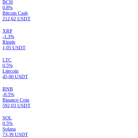
BCH
0.8%
Bitcoin Cash
212,62 USDT
XRP
-1.3%
Ripple
1,05 USDT
LTC
0.5%
Litecoin
45,00 USDT
BNB
-0.5%
Binance Coin
592,03 USDT
SOL
0.5%
Solana
73,39 USDT