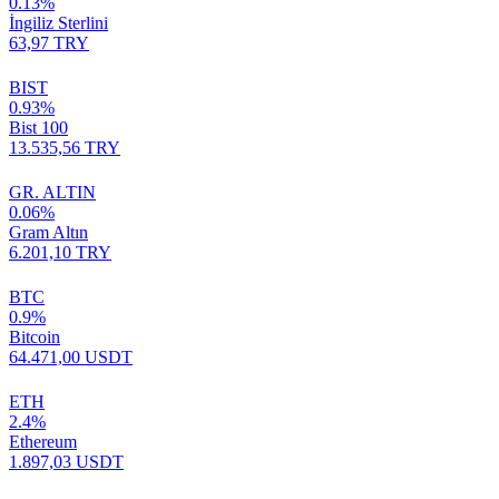
0.13%
İngiliz Sterlini
63,97 TRY
BIST
0.93%
Bist 100
13.535,56 TRY
GR. ALTIN
0.06%
Gram Altın
6.201,10 TRY
BTC
0.9%
Bitcoin
64.471,00 USDT
ETH
2.4%
Ethereum
1.897,03 USDT