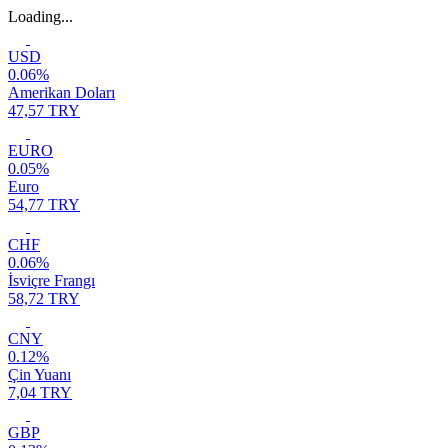
Loading...
USD
0.06%
Amerikan Doları
47,57 TRY
EURO
0.05%
Euro
54,77 TRY
CHF
0.06%
İsviçre Frangı
58,72 TRY
CNY
0.12%
Çin Yuanı
7,04 TRY
GBP