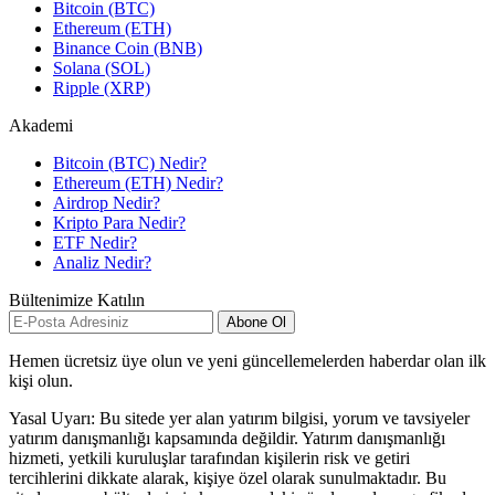
Bitcoin (BTC)
Ethereum (ETH)
Binance Coin (BNB)
Solana (SOL)
Ripple (XRP)
Akademi
Bitcoin (BTC) Nedir?
Ethereum (ETH) Nedir?
Airdrop Nedir?
Kripto Para Nedir?
ETF Nedir?
Analiz Nedir?
Bültenimize Katılın
Abone Ol
Hemen ücretsiz üye olun ve yeni güncellemelerden haberdar olan ilk
kişi olun.
Yasal Uyarı: Bu sitede yer alan yatırım bilgisi, yorum ve tavsiyeler
yatırım danışmanlığı kapsamında değildir. Yatırım danışmanlığı
hizmeti, yetkili kuruluşlar tarafından kişilerin risk ve getiri
tercihlerini dikkate alarak, kişiye özel olarak sunulmaktadır. Bu