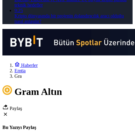
teknik hedefler
9:25
Kripto dünyasında bir projenin dolandırıcılık aracı olduğu
nasıl anlaşılır?
Haberler
Emtia
Gra
Gram Altın
Paylaş
Bu Yazıyı Paylaş