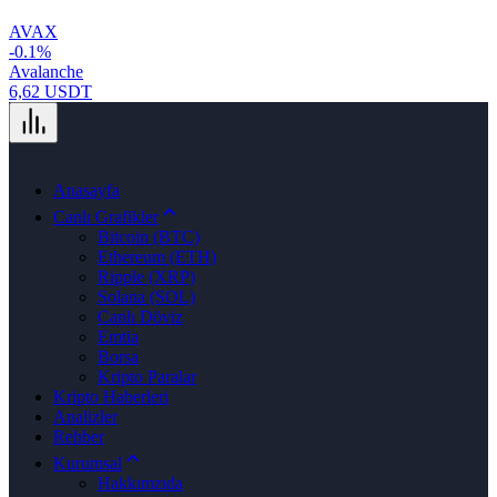
AVAX
-0.1%
Avalanche
6,62 USDT
Anasayfa
Canlı Grafikler
Bitcoin (BTC)
Ethereum (ETH)
Ripple (XRP)
Solana (SOL)
Canlı Döviz
Emtia
Borsa
Kripto Paralar
Kripto Haberleri
Analizler
Rehber
Kurumsal
Hakkımzıda