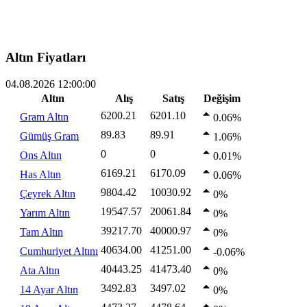
Altın Fiyatları
04.08.2026 12:00:00
Altın
Alış
Satış
Değişim
6200.21
6201.10
Gram Altın
0.06%
89.83
89.91
Gümüş Gram
1.06%
0
0
Ons Altın
0.01%
6169.21
6170.09
Has Altın
0.06%
9804.42
10030.92
Çeyrek Altın
0%
19547.57
20061.84
Yarım Altın
0%
39217.70
40000.97
Tam Altın
0%
40634.00
41251.00
Cumhuriyet Altını
-0.06%
40443.25
41473.40
Ata Altın
0%
3492.83
3497.02
14 Ayar Altın
0%