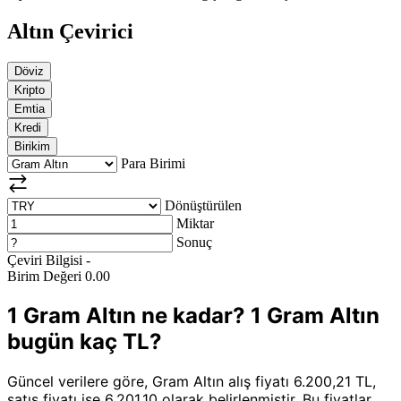
Altın Çevirici
Döviz
Kripto
Emtia
Kredi
Birikim
Para Birimi
Dönüştürülen
Miktar
Sonuç
Çeviri Bilgisi
-
Birim Değeri
0.00
1 Gram Altın ne kadar? 1 Gram Altın
bugün kaç TL?
Güncel verilere göre, Gram Altın alış fiyatı 6.200,21 TL,
satış fiyatı ise 6.201,10 olarak belirlenmiştir. Bu fiyatlar,