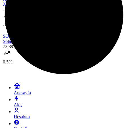
XRP
1,05 USDT
-1.3%
SOL
Solana
73,39 USDT
0.5%
Anasayfa
Akış
Hesabım