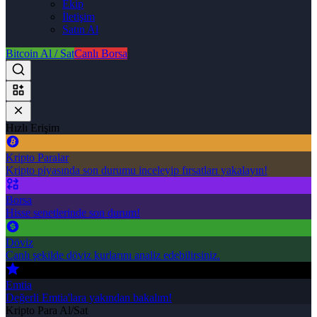
Ekip
İletişim
Satın Al
Bitcoin Al / Sat
Canlı Borsa
Hızlı Erişim
Kripto Paralar
Kripto piyasında son durumu inceleyip fırsatları yakalayın!
Borsa
Hisse senetlerinde son durum!
Döviz
Canlı şekilde döviz kurlarını analiz edebilirsiniz.
Emtia
Değerli Emtia'lara yakından bakalım!
Kripto Para Al/Sat