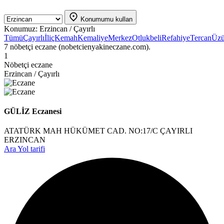
Konumumu kullan
Konumuz:
Erzincan / Çayırlı
Tümü
Çayırlı
İliç
Kemah
Kemaliye
Merkez
Otlukbeli
Refahiye
Tercan
Üz
7 nöbetçi eczane (nobetcienyakineczane.com).
1
Nöbetçi eczane
Erzincan / Çayırlı
GÜLİZ Eczanesi
ATATÜRK MAH HÜKÜMET CAD. NO:17/C ÇAYIRLI
ERZINCAN
Ara
Yol tarifi