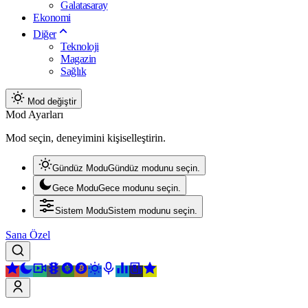
Galatasaray
Ekonomi
Diğer
Teknoloji
Magazin
Sağlık
Mod değiştir
Mod Ayarları
Mod seçin, deneyimini kişiselleştirin.
Gündüz Modu
Gündüz modunu seçin.
Gece Modu
Gece modunu seçin.
Sistem Modu
Sistem modunu seçin.
Sana Özel