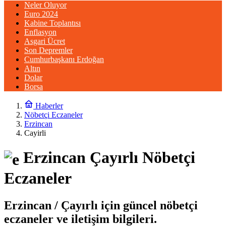
Neler Oluyor
Euro 2024
Kabine Toplantısı
Enflasyon
Asgari Ücret
Son Depremler
Cumhurbaşkanı Erdoğan
Altın
Dolar
Borsa
Haberler
Nöbetçi Eczaneler
Erzincan
Cayirli
Erzincan Çayırlı Nöbetçi
Eczaneler
Erzincan / Çayırlı için güncel nöbetçi
eczaneler ve iletişim bilgileri.