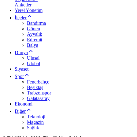
Anketler
Yerel Yönetim
İlçeler
Bandırma
Gönen
Ayvalık
Edremit
Balya
Dünya
Ulusal
Global
Siyaset
Spor
Fenerbahçe
Beşiktaş
Trabzonspor
Galatasaray
Ekonomi
Diğer
Teknoloji
Magazin
Sağlık