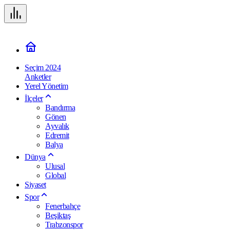
Seçim 2024
Anketler
Yerel Yönetim
İlçeler
Bandırma
Gönen
Ayvalık
Edremit
Balya
Dünya
Ulusal
Global
Siyaset
Spor
Fenerbahçe
Beşiktaş
Trabzonspor