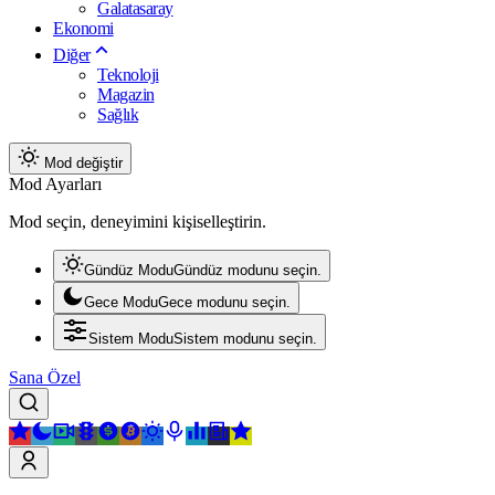
Galatasaray
Ekonomi
Diğer
Teknoloji
Magazin
Sağlık
Mod değiştir
Mod Ayarları
Mod seçin, deneyimini kişiselleştirin.
Gündüz Modu
Gündüz modunu seçin.
Gece Modu
Gece modunu seçin.
Sistem Modu
Sistem modunu seçin.
Sana Özel