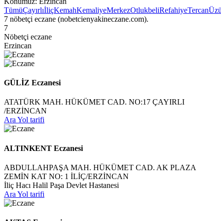
Konumuz:
Erzincan
Tümü
Çayırlı
İliç
Kemah
Kemaliye
Merkez
Otlukbeli
Refahiye
Tercan
Üz
7 nöbetçi eczane (nobetcienyakineczane.com).
7
Nöbetçi eczane
Erzincan
GÜLİZ Eczanesi
ATATÜRK MAH. HÜKÜMET CAD. NO:17 ÇAYIRLI
/ERZİNCAN
Ara
Yol tarifi
ALTINKENT Eczanesi
ABDULLAHPAŞA MAH. HÜKÜMET CAD. AK PLAZA
ZEMİN KAT NO: 1 İLİÇ/ERZİNCAN
İliç Hacı Halil Paşa Devlet Hastanesi
Ara
Yol tarifi