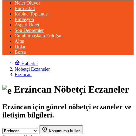
Neler Oluyor
Euro 2024
Kabine Toplantısı
Enflasyon
Asgari Ücret
Son Depremler
Cumhurbaşkanı Erdoğan
Altın
Dolar
Borsa
Haberler
Nöbetçi Eczaneler
Erzincan
Erzincan Nöbetçi Eczaneler
Erzincan için güncel nöbetçi eczaneler ve
iletişim bilgileri.
Konumumu kullan