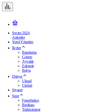
Seçim 2024
Anketler
Yerel Yönetim
İlçeler
Bandırma
Gönen
Ayvalık
Edremit
Balya
Dünya
Ulusal
Global
Siyaset
Spor
Fenerbahçe
Beşiktaş
Trabzonspor