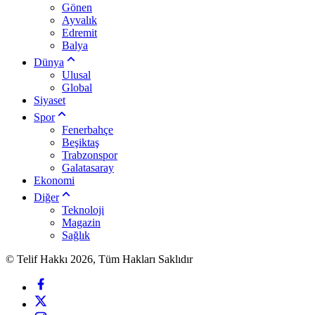
Gönen
Ayvalık
Edremit
Balya
Dünya
Ulusal
Global
Siyaset
Spor
Fenerbahçe
Beşiktaş
Trabzonspor
Galatasaray
Ekonomi
Diğer
Teknoloji
Magazin
Sağlık
© Telif Hakkı 2026, Tüm Hakları Saklıdır